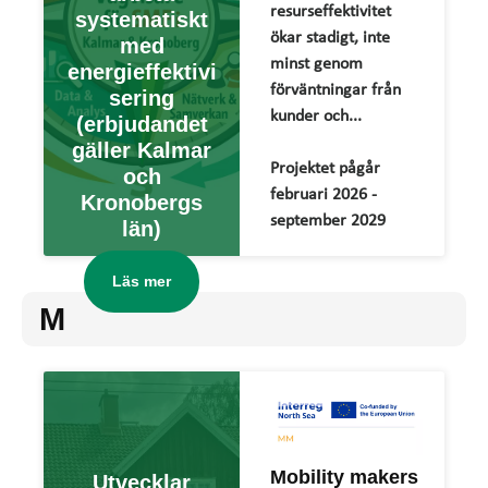
resurseffektivitet
systematiskt
ökar stadigt, inte
med
minst genom
energieffektivi
förväntningar från
sering
kunder och...
(erbjudandet
gäller Kalmar
Projektet pågår
och
februari 2026 -
Kronobergs
september 2029
län)
Läs mer
M
Mobility makers
Utvecklar