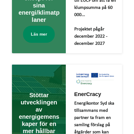
till EUCF om att få en
sina
klumpsumma på 60
energi/klimatp
000...
laner
Projektet pågår
Läs mer
december 2022 -
december 2027
EnerCracy
Stöttar
utvecklingen
Energikontor Syd ska
av
tillsammans med
energigemens
partner ta fram en
kaper för en
samling förslag på
mer hållbar
åtgärder som kan