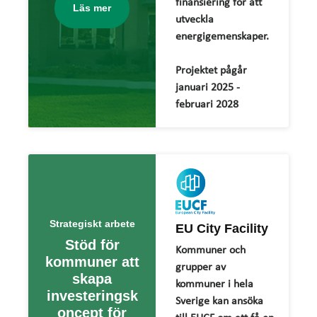
finansiering för att
Läs mer
utveckla
energigemenskaper.
Projektet pågår
januari 2025 -
februari 2028
Strategiskt arbete
EU City Facility
Stöd för
Kommuner och
kommuner att
grupper av
skapa
kommuner i hela
investeringsk
Sverige kan ansöka
oncept för