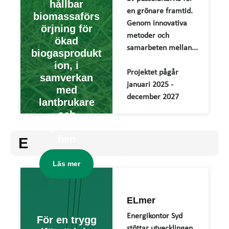
hållbar
en grönare framtid.
biomassaförs
Genom innovativa
örjning för
metoder och
ökad
samarbeten mellan...
biogasprodukt
ion, i
Projektet pågår
samverkan
januari 2025 -
med
december 2027
lantbrukare
och
biogasbransc
hen
E
Läs mer
ELmer
Energikontor Syd
För en trygg
stöttar utvecklingen