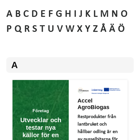
A
B
C
D
E
F
G
H
I
J
K
L
M
N
O
P
Q
R
S
T
U
V
W
X
Y
Z
Å
Ä
Ö
A
Accel
AgroBiogas
Företag
Restprodukter från
Utvecklar och
lantbruket och
testar nya
hållbar odling är en
källor för en
av pusselbitarna för