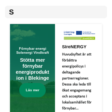
S
SIreNERGY
Förnybar energi
Solenergi Vindkraft
Huvudsyftet är att
Stötta mer
förbättra
förnybar
energipolicys i
energiprodukt
deltagande
ion i Blekinge
partnerregioner.
Dessa ska leda till
Läs mer
ökat engagemang
och acceptans i
lokalsamhället för
förnybar...